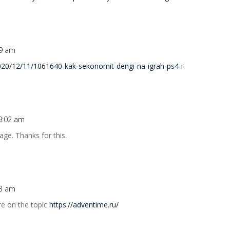
59 am
020/12/11/1061640-kak-sekonomit-dengi-na-igrah-ps4-i-
 9:02 am
ge. Thanks for this.
13 am
re on the topic
https://adventime.ru/