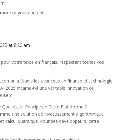
 am
d more of your content.
 2025 at 8:20 am
é pour votre texte en français, respectant toutes vos
ecomania étudie les avancées en finance et technologie,
I 2025 incarne-t-il une véritable innovation ou
euse ?
 Quel est le Principe de Cette Plateforme ?
mme une solution de investissement algorithmique
e et calcul quantique. Pour ses développeurs, cette
és (actifs numériques, titres, devises).