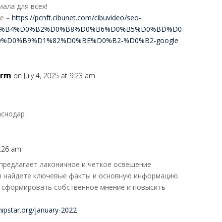
ала для всех!
ее –
https://pcnft.cibunet.com/cibuvideo/seo-
0%B4%D0%B2%D0%B8%D0%B6%D0%B5%D0%BD%D0
%D0%B9%D1%82%D0%BE%D0%B2-%D0%B2-google
arm
on July 4, 2025 at 9:23 am
аснодар
9:26 am
предлагает лаконичное и четкое освещение
вы найдете ключевые факты и основную информацию
м сформировать собственное мнение и повысить
shipstar.org/january-2022