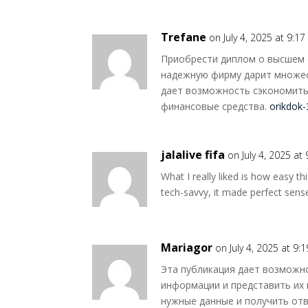
Trefane
on July 4, 2025 at 9:1
Приобрести диплом о высшем 
надежную фирму дарит множес
дает возможность сэкономить
финансовые средства.
orikdok
jalalive fifa
on July 4, 2025 at
What I really liked is how easy 
tech-savvy, it made perfect sens
Mariagor
on July 4, 2025 at 9:
Эта публикация дает возможн
информации и представить их 
нужные данные и получить от