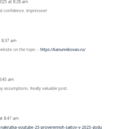
 2025 at 8:28 am
nd confidence. Impressive!
at 8:37 am
 website on the topic –
https://kanunnikovao.ru/
 8:45 am
 assumptions. Really valuable post.
 at 8:47 am
2-nakrutka-youtube-25-proverennyh-saitov-v-2025-godu