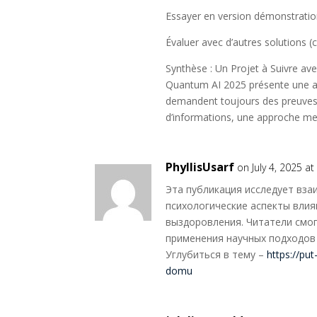
Essayer en version démonstratio
Évaluer avec d’autres solutions 
Synthèse : Un Projet à Suivre av
Quantum AI 2025 présente une ap
demandent toujours des preuves 
d’informations, une approche m
PhyllisUsarf
on July 4, 2025 a
Эта публикация исследует вза
психологические аспекты влия
выздоровления. Читатели смо
применения научных подходов 
Углубиться в тему –
https://pu
domu