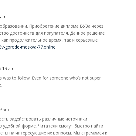
7 am
образовании. Приобретение диплома ВУЗа через
тво достоинств для покупателя. Данное решение
 как продолжительное время, так и серьезные
-3v-gorode-moskva-77.online
 9:19 am
this was to follow. Even for someone who’s not super
e.
19 am
ость задействовать различные источники
в удобной форме. Читатели смогут быстро найти
веты на интересующие их вопросы. Мы стремимся к