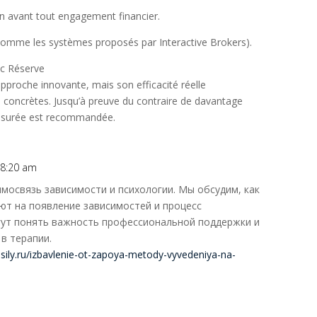
n avant tout engagement financier.
(comme les systèmes proposés par Interactive Brokers).
ec Réserve
proche innovante, mais son efficacité réelle
concrètes. Jusqu’à preuve du contraire de davantage
esurée est recommandée.
t 8:20 am
имосвязь зависимости и психологии. Мы обсудим, как
ют на появление зависимостей и процесс
гут понять важность профессиональной поддержки и
в терапии.
t-sily.ru/izbavlenie-ot-zapoya-metody-vyvedeniya-na-