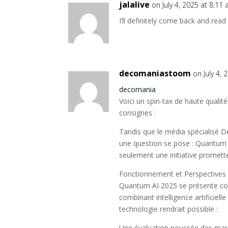
jalalive
on July 4, 2025 at 8:11
I’ll definitely come back and rea
decomaniastoom
on July 4,
decomania
Voici un spin-tax de haute qualit
consignes :
Tandis que le média spécialisé D
une question se pose : Quantum A
seulement une initiative promett
Fonctionnement et Perspectives :
Quantum AI 2025 se présente co
combinant intelligence artificiell
technologie rendrait possible :
Une évaluation poussée des march