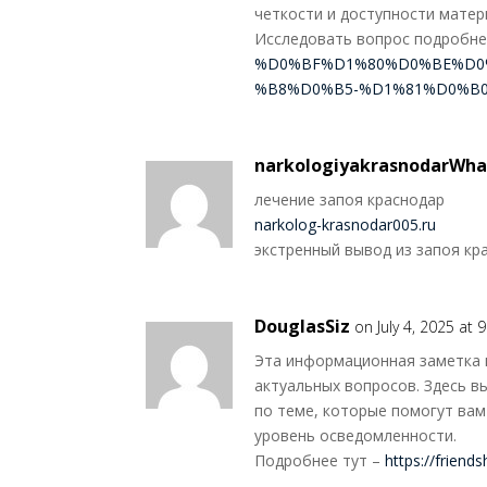
четкости и доступности матери
Исследовать вопрос подробн
%D0%BF%D1%80%D0%BE%D
%B8%D0%B5-%D1%81%D0%B0
narkologiyakrasnodarWh
лечение запоя краснодар
narkolog-krasnodar005.ru
экстренный вывод из запоя кр
DouglasSiz
on July 4, 2025 at 
Эта информационная заметка 
актуальных вопросов. Здесь 
по теме, которые помогут ва
уровень осведомленности.
Подробнее тут –
https://friend