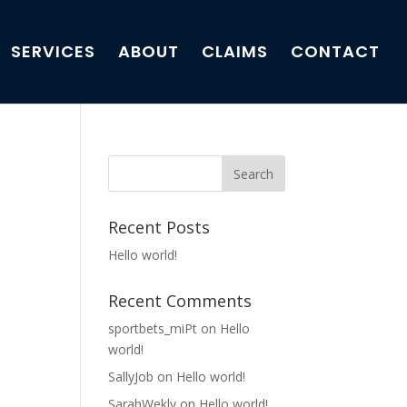
SERVICES
ABOUT
CLAIMS
CONTACT
Recent Posts
Hello world!
Recent Comments
sportbets_miPt
on
Hello
world!
SallyJob
on
Hello world!
SarahWekly
on
Hello world!