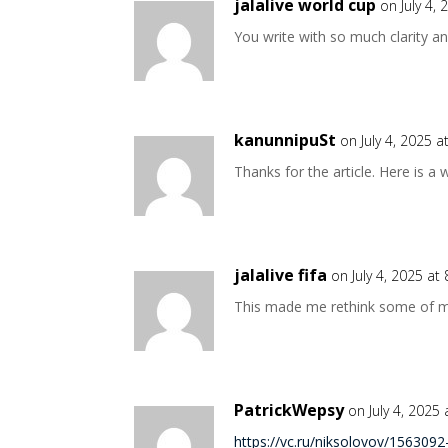
jalalive world cup
on July 4,
You write with so much clarity a
kanunnipuSt
on July 4, 2025 
Thanks for the article. Here is a
jalalive fifa
on July 4, 2025 at
This made me rethink some of my
PatrickWepsy
on July 4, 2025
https://vc.ru/niksolovov/156309